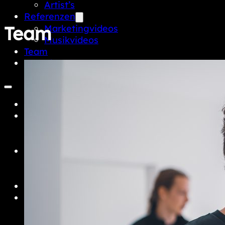
Artist’s
Referenzen
Team
Marketingvideos
Musikvideos
Team
Kontakt
Startseite
Leistungen
Unternehmen
Artist’s
Referenzen
Marketingvideos
Musikvideos
Team
Kontakt